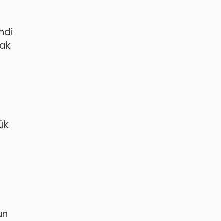
ndi
rak
ük
un