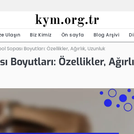
kym.org.tr
ze Ulaşın
Biz Kimiz
Ön sayfa
Blog Arşivi
Di
ol Sopası Boyutları: Özellikler, Ağırlık, Uzunluk
 Boyutları: Özellikler, Ağırlı