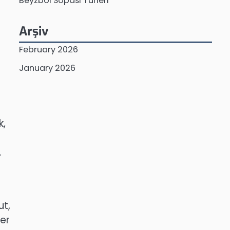
Beyzbol Sopası Türleri
Arşiv
February 2026
January 2026
k,
.
ut,
ler