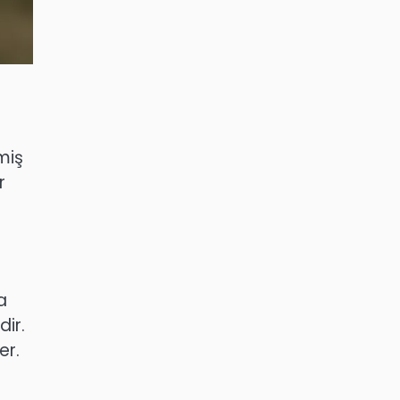
miş
r
a
dir.
er.