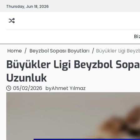
Skip
Thursday, Jun 18, 2026
to
content
Bi
Home
Beyzbol Sopası Boyutları
Büyükler Ligi Beyzb
Büyükler Ligi Beyzbol Sopası
Uzunluk
05/02/2026
by
Ahmet Yılmaz