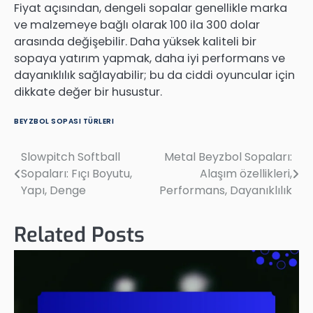
Fiyat açısından, dengeli sopalar genellikle marka
ve malzemeye bağlı olarak 100 ila 300 dolar
arasında değişebilir. Daha yüksek kaliteli bir
sopaya yatırım yapmak, daha iyi performans ve
dayanıklılık sağlayabilir; bu da ciddi oyuncular için
dikkate değer bir husustur.
BEYZBOL SOPASI TÜRLERI
Slowpitch Softball
Metal Beyzbol Sopaları:
Post
Sopaları: Fıçı Boyutu,
Alaşım özellikleri,
navigation
Yapı, Denge
Performans, Dayanıklılık
Related Posts