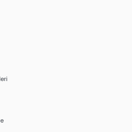
eri
ye