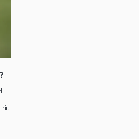
r?
l
rir.