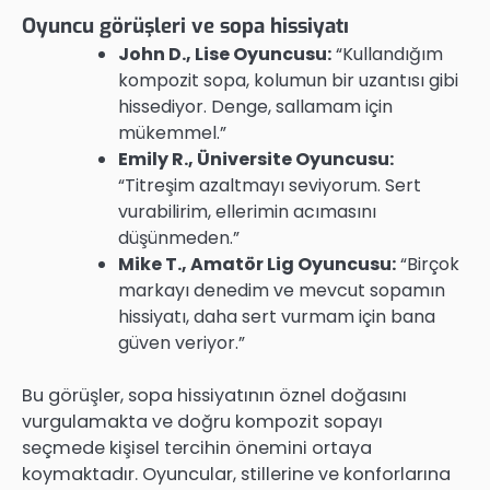
Oyuncu görüşleri ve sopa hissiyatı
John D., Lise Oyuncusu:
“Kullandığım
kompozit sopa, kolumun bir uzantısı gibi
hissediyor. Denge, sallamam için
mükemmel.”
Emily R., Üniversite Oyuncusu:
“Titreşim azaltmayı seviyorum. Sert
vurabilirim, ellerimin acımasını
düşünmeden.”
Mike T., Amatör Lig Oyuncusu:
“Birçok
markayı denedim ve mevcut sopamın
hissiyatı, daha sert vurmam için bana
güven veriyor.”
Bu görüşler, sopa hissiyatının öznel doğasını
vurgulamakta ve doğru kompozit sopayı
seçmede kişisel tercihin önemini ortaya
koymaktadır. Oyuncular, stillerine ve konforlarına