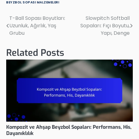
BEYZBOL SOPASI MALZEMELERI
T-Ball Sopası Boyutları:
Slowpitch Softball
Post
Uzunluk, Ağırlık, Yaş
Sopaları: Fıçı Boyutu,
navigation
Grubu
Yapı, Denge
Related Posts
Kompozit ve Ahşap Beyzbol Sopaları: Performans, His,
Dayanıklılık